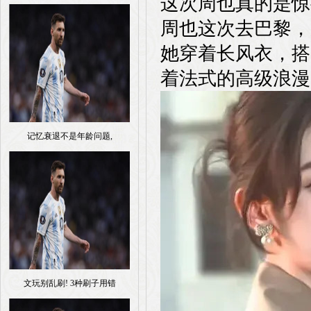
这次周也真的是惊
周也这次去巴黎，
她穿着长风衣，搭
着法式的高级浪漫
记忆衰退不是年龄问题,
文玩别乱刷! 3种刷子用错